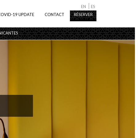
EN
ES
COVID-19 UPDATE
CONTACT
RÉSERVER
ICANTES